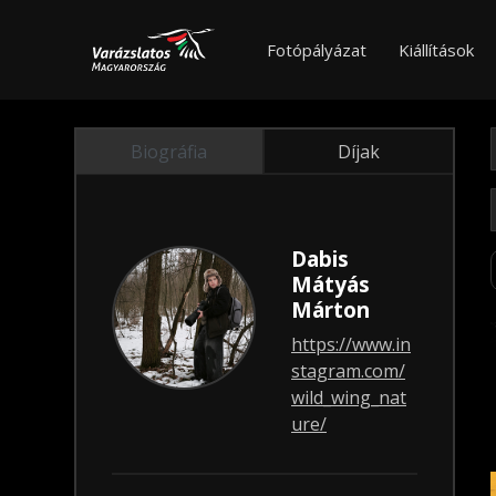
Fotópályázat
Kiállítások
Biográfia
Díjak
Dabis
Mátyás
Márton
https://www.in
stagram.com/
wild_wing_nat
ure/