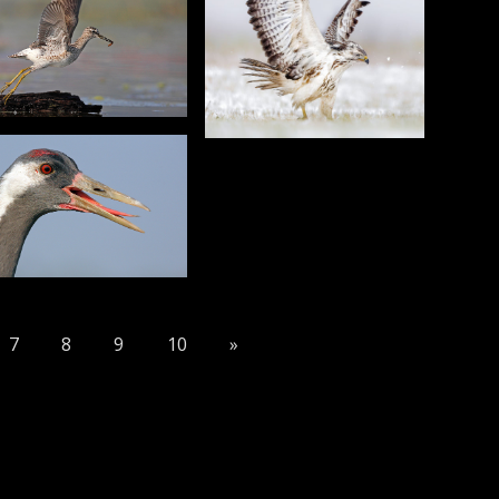
7
8
9
10
»