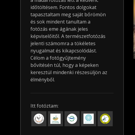
a madárfotózás lett a kedvenc
időtöltésem. Fontos dolgokat
tapasztaltam meg saját bőrömön
és sok mindent tanultam a
fotózás eme ágának jeles
képviselőitől. A természetfotózás
jelenti számomra a tökéletes
nyugalmat és kikapcsolódást.
Célom a fotógyűjtemény
bővítésén túl, hogy a képeken
keresztül mindenki részesüljön az
élményből.
Itt fotóztam: