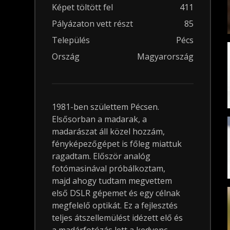
Képet töltött fel
411
Pályázaton vett részt
85
Település
Pécs
Ország
Magyarország
1981-ben születtem Pécsen.
Elsősorban a madarak, a
madarászat áll közel hozzám,
fényképezőgépet is főleg miattuk
ragadtam. Először analóg
fotómasinával próbálkoztam,
majd ahogy tudtam megvettem
első DSLR gépemet és egy célnak
megfelelő optikát. Ez a fejlesztés
teljes átszellemülést idézett elő és