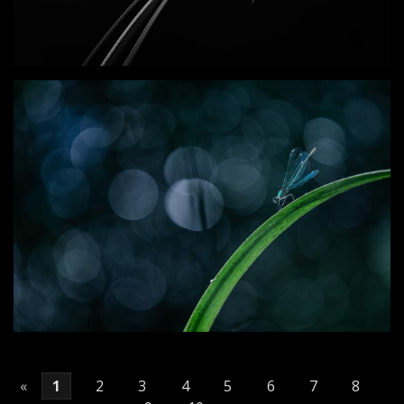
«
1
2
3
4
5
6
7
8