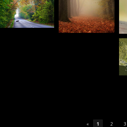
«
1
2
3