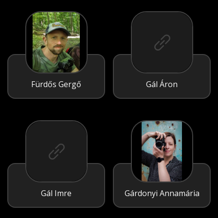
Fürdős Gergő
Gál Áron
Gál Imre
Gárdonyi Annamária