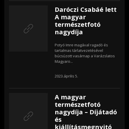
Daróczi Csabáé lett
A magyar
természetfotó
nagydíja
Potyó Imre magával ragadó és
tartalmas tárlatvezetésével
búcsúzott vasárnap a Varázslatos
Magyaro...
2023.április 5.
A magyar
természetfotó
nagydíja – Díjátadó
és
kiállításmegnyitó