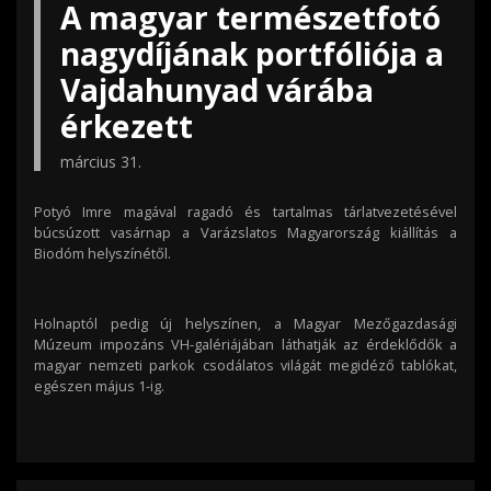
A magyar természetfotó
nagydíjának portfóliója a
Vajdahunyad várába
érkezett
március 31.
Potyó Imre magával ragadó és tartalmas tárlatvezetésével
búcsúzott vasárnap a Varázslatos Magyarország kiállítás a
Biodóm helyszínétől.
Holnaptól pedig új helyszínen, a Magyar Mezőgazdasági
Múzeum impozáns VH-galériájában láthatják az érdeklődők a
magyar nemzeti parkok csodálatos világát megidéző tablókat,
egészen május 1-ig.