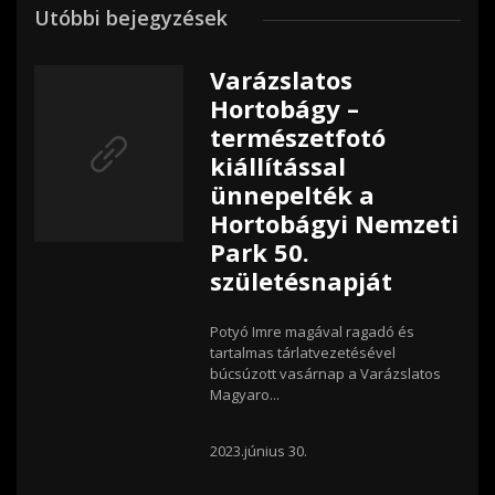
Utóbbi bejegyzések
Varázslatos
Hortobágy –
természetfotó
kiállítással
ünnepelték a
Hortobágyi Nemzeti
Park 50.
születésnapját
Potyó Imre magával ragadó és
tartalmas tárlatvezetésével
búcsúzott vasárnap a Varázslatos
Magyaro...
2023.június 30.