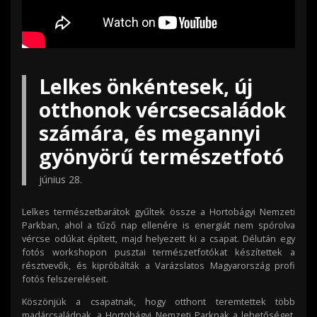
Lelkes önkéntesek, új
otthonok vércsecsaládok
számára, és megannyi
gyönyörű természetfotó
június 28.
Lelkes természetbarátok gyűltek össze a Hortobágyi Nemzeti
Parkban, ahol a tűző nap ellenére is energiát nem spórolva
vércse odúkat épített, majd helyezett ki a csapat. Délután egy
fotós workshopon pusztai természetfotókat készítettek a
résztvevők, és kipróbálták a Varázslatos Magyarország profi
fotós felszereléseit.
Köszönjük a csapatnak, hogy otthont teremtettek több
madárcsaládnak, a Hortobágyi Nemzeti Parknak a lehetőséget,