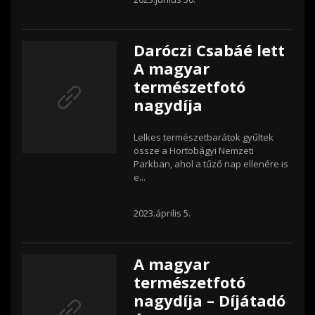
Daróczi Csabáé lett
A magyar
természetfotó
nagydíja
Lelkes természetbarátok gyűltek
össze a Hortobágyi Nemzeti
Parkban, ahol a tűző nap ellenére is
e...
2023.április 5.
A magyar
természetfotó
nagydíja – Díjátadó