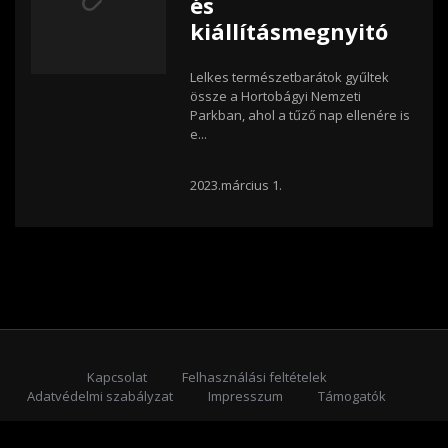
és
kiállításmegnyitó
Lelkes természetbarátok gyűltek
össze a Hortobágyi Nemzeti
Parkban, ahol a tűző nap ellenére is
e...
2023.március 1.
Kapcsolat
Felhasználási feltételek
Adatvédelmi szabályzat
Impresszum
Támogatók
Feliratkozás