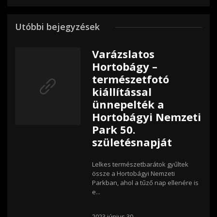
Utóbbi bejegyzések
Varázslatos
Hortobágy –
természetfotó
kiállítással
ünnepelték a
Hortobágyi Nemzeti
Park 50.
születésnapját
Lelkes természetbarátok gyűltek
össze a Hortobágyi Nemzeti
Parkban, ahol a tűző nap ellenére is
e...
2023.június 30.