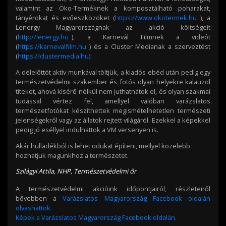
valamint az Öko-Terméknek a komposztálható poharakat,
tányérokat és evőeszközöket (
https://www.okotermek.hu
), a
Lenergy Magyarországnak az akció költségeit
(
http://lenergy.hu
), a Karnevál Filmnek a videót
(
https://karnevalfilm.hu
) és a Cluster Medianak a szerveztést
(
https://clustermedia.hu)!
A délelőttöt aktív munkával töltjük, a kiadós ebéd után pedig egy
természetvédelmi szakember és fotós olyan helyekre kalauzol
titeket, ahová kísérő nélkül nem juthatnátok el, és olyan szakmai
tudással vértez fel, amellyel valóban varázslatos
természetfotókat készíthettek megismételhetetlen természeti
jelenségekről vagy az állatok rejtett világáról. Ezekkel a képekkel
pedig jó eséllyel indulhattok a VM versenyen is.
Akár hulladékból is lehet odukat építeni, mellyel közelebb
hozhatjuk magunkhoz a természetet.
Szilágyi Attila, NHP, Természetvédelmi őr
A természetvédelmi akcióink időpontjairól, részleteiről
bővebben a
Varázslatos Magyarország Facebook oldalán
olvashattok.
Képek a Varázslatos Magyarország Facebook oldalán.