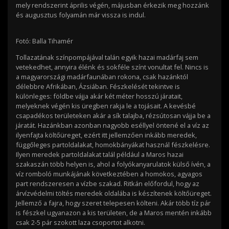
mely rendszerint április végén, májusban érkezik meg hozzánk
és augusztus folyamán már vissza is indul.
Fotó: Balla Tihamér
Tollazatának színpompájával talán egyik hazai madárfaj sem
vetekedhet, annyira élénk és sokféle színt vonultat fel. Nincs is
a magyarországi madárfaunában rokona, csak hazánktól
délebbre Afrikában, Ázsiában. Fészkelését tekintve is
különleges: földbe vájja akár két méter hosszú járatait,
melyeknek végén kis üregben rakja le a tojásait. A kevésbé
csapadékos területeken akár a sík talajba, rézsútosan vájja be a
járatát. Hazánkban azonban nagyobb eséllyel öntené el a víz az
ilyenfajta költőüreget, ezért itt jellemzően inkább meredek,
függőleges partoldalakat, homokbányákat használ fészkelésre.
Ilyen meredek partoldalakat talál például a Maros hazai
szakaszán több helyen is, ahol a folyókanyarulatok külső ívén, a
víz romboló munkájának következtében a homokos, agyagos
part rendszeresen a vízbe szakad. Ritkán előfordul, hogy az
árvízvédelmi töltés meredek oldalába is készítenek költőüreget.
Jellemző a fajra, hogy szeret telepesen költeni. Akár több tíz pár
is fészkel ugyanazon a kis területen, de a Maros mentén inkább
csak 2-5 pár szokott laza csoportot alkotni.