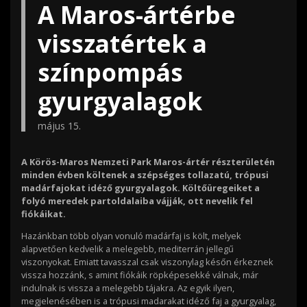
A Maros-ártérbe
visszatértek a
színpompás
gyurgyalagok
május 15.
A Körös-Maros Nemzeti Park Maros-ártér részterületén
minden évben költenek a szépséges tollazatú, trópusi
madárfajokat idéző gyurgyalagok. Költőüregeiket a
folyó meredek partoldalaiba vájják, ott nevelik fel
fiókáikat.
Hazánkban több olyan vonuló madárfaj is költ, melyek
alapvetően kedvelik a melegebb, mediterrán jellegű
viszonyokat. Emiatt tavasszal csak viszonylag későn érkeznek
vissza hozzánk, s amint fiókáik röpképesekké válnak, már
indulnak is vissza a melegebb tájakra. Az egyik ilyen,
megjelenésében is a trópusi madarakat idéző faj a gyurgyalag,