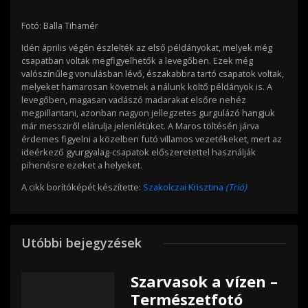
Fotó: Balla Tihamér
Idén április végén észlelték az első példányokat, melyek még
csapatban voltak megfigyelhetők a levegőben. Ezek még
valószínűleg vonulásban lévő, északabbra tartó csapatok voltak,
melyeket hamarosan követnek a nálunk költő példányok is. A
levegőben, magasan vadászó madarakat elsőre nehéz
megpillantani, azonban nagyon jellegzetes gurgulázó hangjuk
már messziről elárulja jelenlétüket. A Maros töltésén járva
érdemes figyelni a közelben futó villamos vezetékeket, mert az
ideérkező gyurgyalag-csapatok előszeretettel használják
pihenésre ezeket a helyeket.
A cikk borítóképét készítette:
Szakolczai Krisztina
(Trió)
Utóbbi bejegyzések
Szarvasok a vízen –
Természetfotó