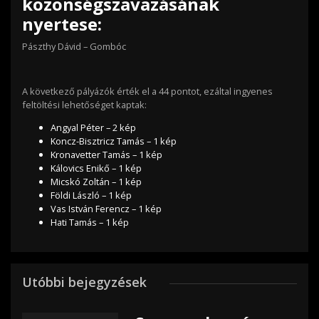
közönségszavazásának
nyertese:
Pászthy Dávid – Gombóc
A következő pályázók érték el a 44 pontot, ezáltal ingyenes
feltöltési lehetőséget kaptak:
Angyal Péter – 2 kép
Koncz-Bisztricz Tamás
– 1 kép
Kronavetter Tamás
– 1 kép
Kálovics Enikő – 1 kép
Micskó Zoltán – 1 kép
Földi László – 1 kép
Vas István Ferencz – 1 kép
Hati Tamás – 1 kép
Utóbbi bejegyzések