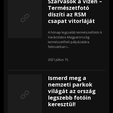
Szarvasok a vízen –
Természetfotó
díszíti az RSM
csapat vitorláját
A hónap legszebb természetfotói A
Varázslatos Magyarország
természetfotó pályázatára
februárban i...
2021.július 15.
Ismerd meg a
nemzeti parkok
világát az ország
legszebb fotóin
keresztül!