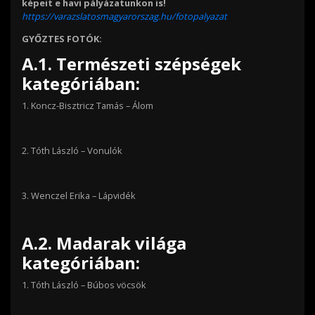
képeit e havi pályázatunkon is!
https://varazslatosmagyarorszag.hu/fotopalyazat
GYŐZTES FOTÓK:
A.1. Természeti szépségek
kategóriában:
1.
Koncz-Bisztricz Tamás – Álom
2.
Tóth László – Vonulók
3.
Wenczel Erika – Lápvidék
A.2. Madarak világa
kategóriában:
1.
Tóth László – Búbos vöcsök