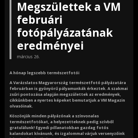
Megszülettek a VM
februári
fotópályázatának
eredményei
március 26.
A hónap legszebb természetfotói
A Varázslatos Magyarország természetfotó pályázatára
februárban is gyönyörű pályamunkák érkeztek. A szakmai
zsűri pontozása alapján megszülettek az eredmények,
cikkünkben a nyertes képeket bemutatjuk a VM Magazin
olvasóinak.
Köszönjük minden pályázónak a színvonalas
természetfotókat, a helyezetteknek pedig szívből
gratulálunk! Egyedi pillanatokban gazdag fotós
kalandokat kívánunk, és izgalommal várjuk versenyzőink