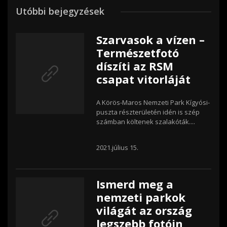
Utóbbi bejegyzések
Szarvasok a vízen –
Természetfotó
díszíti az RSM
csapat vitorláját
A Körös-Maros Nemzeti Park Kígyósi-
puszta részterületén idén is szép
számban költenek szalakóták....
2021.július 15.
Ismerd meg a
nemzeti parkok
világát az ország
legszebb fotóin