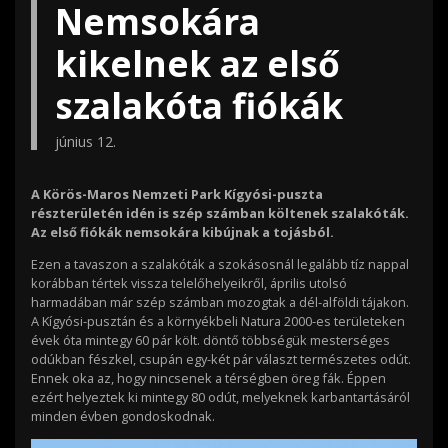
Nemsokára
kikelnek az első
szalakóta fiókák
június 12.
A Körös-Maros Nemzeti Park Kígyósi-puszta
részterületén idén is szép számban költenek szalakóták.
Az első fiókák nemsokára kibújnak a tojásból.
Ezen a tavaszon a szalakóták a szokásosnál legalább tíz nappal
korábban tértek vissza telelőhelyeikről, április utolsó
harmadában már szép számban mozogtak a dél-alföldi tájakon.
A Kígyósi-pusztán és a környékbeli Natura 2000-es területeken
évek óta mintegy 60 pár költ. döntő többségük mesterséges
odúkban fészkel, csupán egy-két pár választ természetes odút.
Ennek oka az, hogy nincsenek a térségben öreg fák. Éppen
ezért helyeztek ki mintegy 80 odút, melyeknek karbantartásáról
minden évben gondoskodnak.