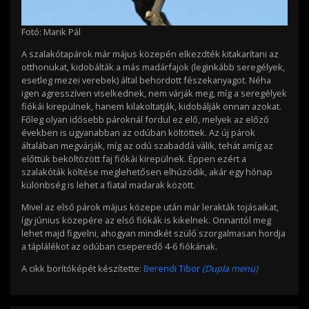
Fotó: Marik Pál
A szalakótapárok már május közepén elkezdték kitakarítani az
otthonukat, kidobálták a más madárfajok (leginkább seregélyek,
esetleg mezei verebek) által behordott fészekanyagot. Néha
igen agresszíven viselkednek, nem várják meg, míg a seregélyek
fiókái kirepülnek, hanem kilakoltatják, kidobálják onnan azokat.
Főleg olyan idősebb pároknál fordul ez elő, melyek az előző
években is ugyanabban az odúban költöttek. Az új párok
általában megvárják, míg az odú szabaddá válik, tehát amíg az
előttük beköltözött faj fiókái kirepülnek. Éppen ezért a
szalakóták költése meglehetősen elhúzódik, akár egy hónap
különbség is lehet a fiatal madarak között.
Mivel az első párok május közepe után már lerakták tojásaikat,
így június közepére az első fiókák is kikelnek. Onnantól meg
lehet majd figyelni, ahogyan mindkét szülő szorgalmasan hordja
a táplálékot az odúban cseperedő 4-6 fiókának.
A cikk borítóképét készítette:
Berendi Tibor
(Dupla menü)