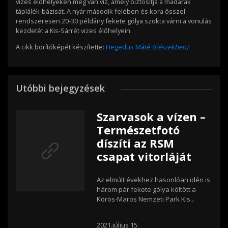
vizes élőhelyeken még van víz, amely biztosítja a madarak
táplálék-bázisát. A nyár második felében és kora ősszel
rendszeresen 20-30 példány fekete gólya szokta várni a vonulás
kezdetét a Kis-Sárrét vizes élőhelyein.
A cikk borítóképét készítette:
Hegedüs Máté
(Fészekben)
Utóbbi bejegyzések
Szarvasok a vízen –
Természetfotó
díszíti az RSM
csapat vitorláját
Az elmúlt évekhez hasonlóan idén is
három pár fekete gólya költött a
Körös-Maros Nemzeti Park Kis...
2021.július 15.