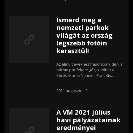
Ismerd meg a
nemzeti parkok
világát az ország
legszebb fotóin
keresztül!
Az elmúlt évekhez hasonlóan idén is
három pár fekete gólya költött a
Körös-Maros Nemzeti Park Kis...
2021.augusztus 2.
A VM 2021 július
havi pályázatainak
eredményei