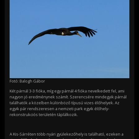
Fotó: Balogh Gábor
Két párnál 3-3 fióka, míg egy párnál 4 fióka nevelkedett fel, ami
nagyon jó eredménynek számít. Szerencsére mindegyik párnál
találhatók a közelben különböző típusú vizes élőhelyek. Az
egyik pár rendszeresen a nemzeti park egyik élőhely-
rekonstrukciós területén táplálkozik.
A Kis-Sárréten több nyári gyülekezőhely is található, ezeken a