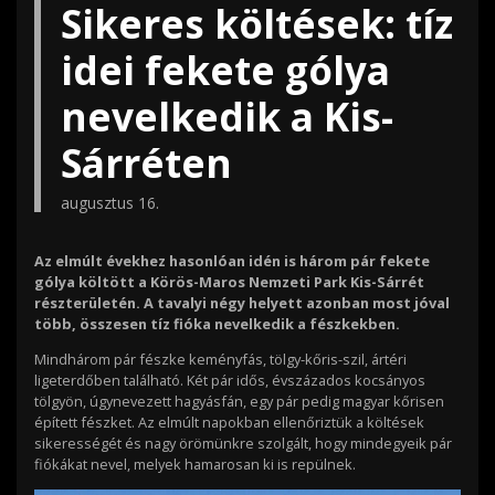
Sikeres költések: tíz
idei fekete gólya
nevelkedik a Kis-
Sárréten
augusztus 16.
Az elmúlt évekhez hasonlóan idén is három pár fekete
gólya költött a Körös-Maros Nemzeti Park Kis-Sárrét
részterületén. A tavalyi négy helyett azonban most jóval
több, összesen tíz fióka nevelkedik a fészkekben.
Mindhárom pár fészke keményfás, tölgy-kőris-szil, ártéri
ligeterdőben található. Két pár idős, évszázados kocsányos
tölgyön, úgynevezett hagyásfán, egy pár pedig magyar kőrisen
épített fészket. Az elmúlt napokban ellenőriztük a költések
sikerességét és nagy örömünkre szolgált, hogy mindegyeik pár
fiókákat nevel, melyek hamarosan ki is repülnek.