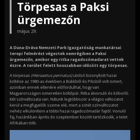
Törpesas a Paksi
ürgemezőn
május 29.
A Duna-Dráva Nemzeti Park Igazgatóság munkatársai
terepi felmérést végeztek nemrégiben a Paksi
ürgemezőn, amikor egy ritka ragadozómadarat vettek
észre. A terület felett hosszabban időzött egy törpesas.
A törpesas
(Hieraaetus pennatus)
utolsó bizonyított hazai
költése az 1980-as években a Bükkből és Pilisből volt ismert,
azonban ennek ellenére előfordulhat, hogy van
Magyarországon ismeretlen költőpár. Ritka átvonuló és kóborló.
Két színváltozata van. Nálunk legtöbbször a világos változatot
kerül a megfigyelők szeme elé, mert a sötét színváltozatot
nehéz elkülöníteni a többi hazai ragadozómadár fajtól. Vonuló
faj, hazánkban április és szeptember között tartózkodik, a telet
Afrikában tölti.