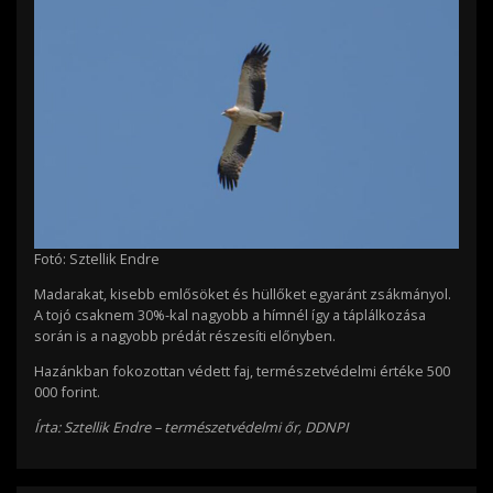
Fotó: Sztellik Endre
Madarakat, kisebb emlősöket és hüllőket egyaránt zsákmányol.
A tojó csaknem 30%-kal nagyobb a hímnél így a táplálkozása
során is a nagyobb prédát részesíti előnyben.
Hazánkban fokozottan védett faj, természetvédelmi értéke 500
000 forint.
Írta: Sztellik Endre – természetvédelmi őr, DDNPI