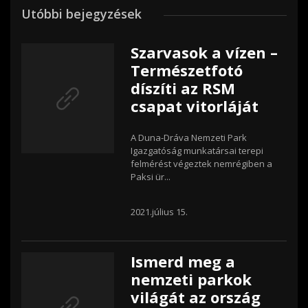
Utóbbi bejegyzések
Szarvasok a vízen –
Természetfotó
díszíti az RSM
csapat vitorláját
A Duna-Dráva Nemzeti Park
Igazgatóság munkatársai terepi
felmérést végeztek nemrégiben a
Paksi ür...
2021.július 15.
Ismerd meg a
nemzeti parkok
világát az ország