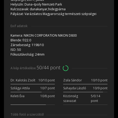
Helyszín:
Duna–Ipoly Nemzeti Park
Kulcsszavak:
dunakanyar,hidegpárna
Pályázat:
Varázslatos Magyarország természeti szépségei
Exif adatok
Kamera:
NIKON CORPORATION NIKON D800
Blende:
f/22.0
Zársebesség:
1198/10
ISO:
50
Fókusztávolság:
24mm
50/44 pont
A kép értékelése
Dr. Kalotás Zsolt
10/10 pont
Zsila Sándor
10/10 pont
Szilágyi Attila
10/7 pont
Suhayda László
10/9 pont
Keleti Éva
10/8 pont
Közönség
5/0.14
szavazat
pont
Több fotó a szerzőtől