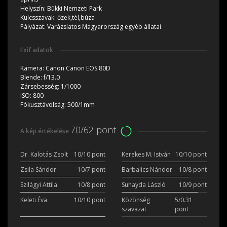
Helyszín:
Bükki Nemzeti Park
Kulcsszavak:
őzek,tél,búza
Pályázat:
Varázslatos Magyarország egyéb állatai
Exif adatok
Kamera:
Canon Canon EOS 80D
Blende:
f/13.0
Zársebesség:
1/1000
ISO:
800
Fókusztávolság:
500/1mm
70/62 pont
A kép értékelése
Dr. Kalotás Zsolt
10/10 pont
Kerekes M. István
10/10 pont
Zsila Sándor
10/7 pont
Barbalics Nándor
10/8 pont
Szilágyi Attila
10/8 pont
Suhayda László
10/9 pont
Keleti Éva
10/10 pont
Közönség
5/0.31
szavazat
pont