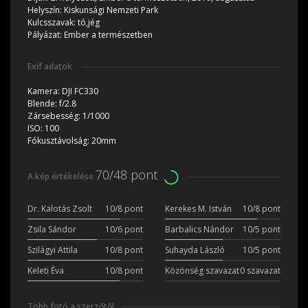
Helyszín:
Kiskunsági Nemzeti Park
Kulcsszavak:
tó,jég
Pályázat:
Ember a természetben
Exif adatok
Kamera:
DJI FC330
Blende:
f/2.8
Zársebesség:
1/1000
ISO:
100
Fókusztávolság:
20mm
70/48 pont
A kép értékelése
Dr. Kalotás Zsolt
10/8 pont
Kerekes M. István
10/8 pont
Zsila Sándor
10/6 pont
Barbalics Nándor
10/5 pont
Szilágyi Attila
10/8 pont
Suhayda László
10/5 pont
Keleti Éva
10/8 pont
Közönség szavazat
0 szavazat
Több fotó a szerzőtől