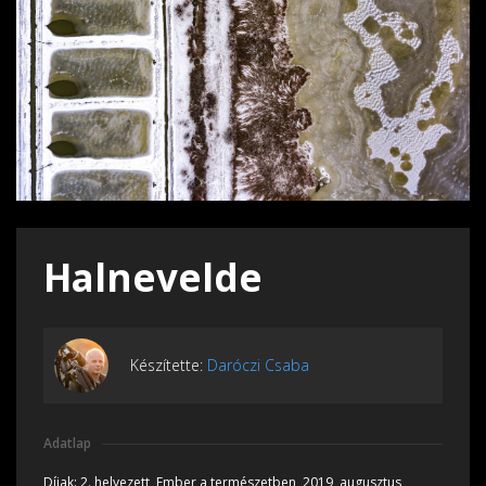
Halnevelde
Készítette:
Daróczi Csaba
Adatlap
Díjak:
2. helyezett, Ember a természetben, 2019, augusztus