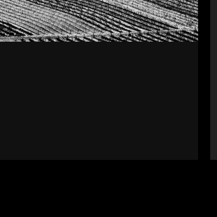
bályzat
Impresszum
Támogatók
Fel