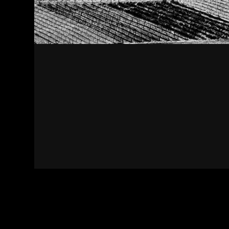
Kapcsolat
Felhasználási feltételek
Adatvédelmi sza