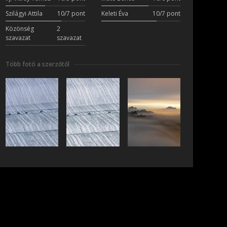
Szilágyi Attila
10/7 pont
Keleti Éva
10/7 pont
Közönség
2
szavazat
szavazat
Több fotó a szerzőtől
iratkozás