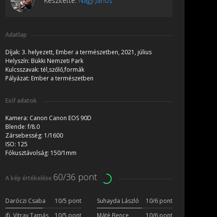
Készítette:
Nagy János
Adatlap
Díjak:
3. helyezett, Ember a természetben, 2021, július
Helyszín:
Bükki Nemzeti Park
Kulcsszavak:
tél,szőlő,formák
Pályázat:
Ember a természetben
Exif adatok
Kamera:
Canon Canon EOS 90D
Blende:
f/8.0
Zársebesség:
1/1600
ISO:
125
Fókusztávolság:
150/1mm
60/36 pont
A kép értékelése
Daróczi Csaba
10/5 pont
Suhayda László
10/6 pont
ifj. Vitray Tamás
10/5 pont
Máté Bence
10/6 pont