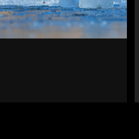
bályzat
Impresszum
Támogatók
Fel