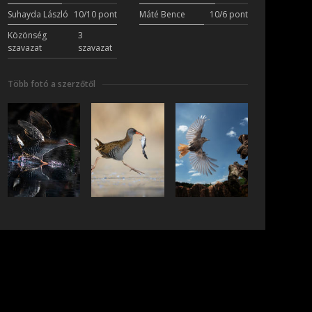
Suhayda László
10/10 pont
Máté Bence
10/6 pont
Közönség
3
szavazat
szavazat
Több fotó a szerzőtől
iratkozás