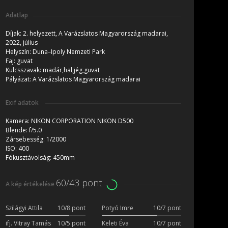
Adatlap
Díjak:
2. helyezett, A Varázslatos Magyarország madarai,
2022, július
Helyszín:
Duna–Ipoly Nemzeti Park
Faj:
guvat
Kulcsszavak:
madár,hal,jég,guvat
Pályázat:
A Varázslatos Magyarország madarai
Exif adatok
Kamera:
NIKON CORPORATION NIKON D500
Blende:
f/5.0
Zársebesség:
1/2000
ISO:
400
Fókusztávolság:
450mm
60/43 pont
A kép értékelése
Szilágyi Attila
10/8 pont
Potyó Imre
10/7 pont
ifj. Vitray Tamás
10/5 pont
Keleti Éva
10/7 pont