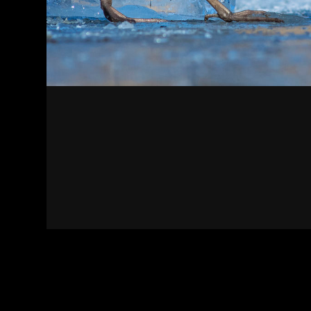
Kapcsolat
Felhasználási feltételek
Adatvédelmi sza