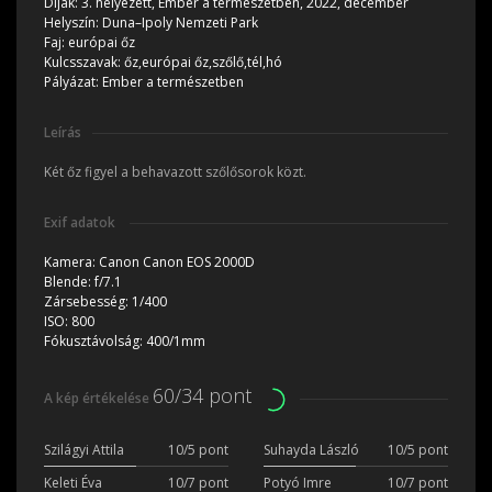
Díjak:
3. helyezett, Ember a természetben, 2022, december
Helyszín:
Duna–Ipoly Nemzeti Park
Faj:
európai őz
Kulcsszavak:
őz,európai őz,szőlő,tél,hó
Pályázat:
Ember a természetben
Leírás
Két őz figyel a behavazott szőlősorok közt.
Exif adatok
Kamera:
Canon Canon EOS 2000D
Blende:
f/7.1
Zársebesség:
1/400
ISO:
800
Fókusztávolság:
400/1mm
60/34 pont
A kép értékelése
Szilágyi Attila
10/5 pont
Suhayda László
10/5 pont
Keleti Éva
10/7 pont
Potyó Imre
10/7 pont