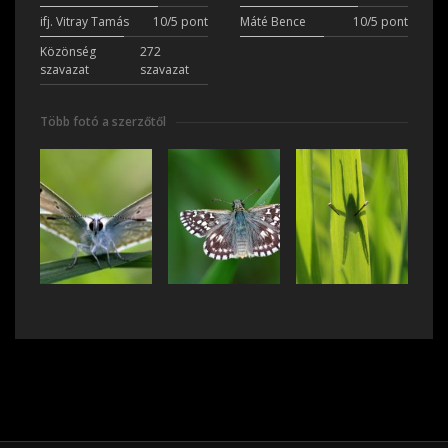
ifj. Vitray Tamás
10/5 pont
Máté Bence
10/5 pont
Közönség
272
szavazat
szavazat
Több fotó a szerzőtől