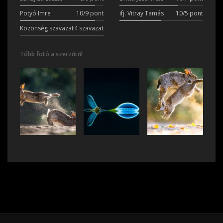
Potyó Imre
10/9 pont
ifj. Vitray Tamás
10/5 pont
Közönség szavazat
4 szavazat
Több fotó a szerzőtől