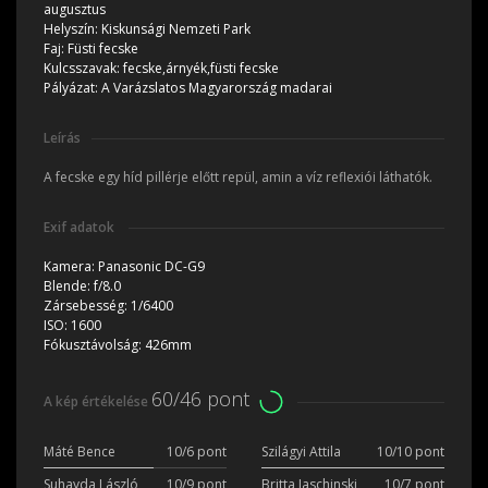
augusztus
Helyszín:
Kiskunsági Nemzeti Park
Faj:
Füsti fecske
Kulcsszavak:
fecske,árnyék,füsti fecske
Pályázat:
A Varázslatos Magyarország madarai
Leírás
A fecske egy híd pillérje előtt repül, amin a víz reflexiói láthatók.
Exif adatok
Kamera:
Panasonic DC-G9
Blende:
f/8.0
Zársebesség:
1/6400
ISO:
1600
Fókusztávolság:
426mm
60/46 pont
A kép értékelése
Máté Bence
10/6 pont
Szilágyi Attila
10/10 pont
Suhayda László
10/9 pont
Britta Jaschinski
10/7 pont