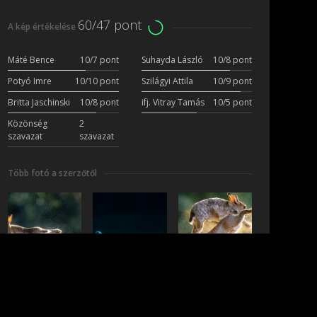
60/47 pont
A kép értékelése
Máté Bence
10/7 pont
Suhayda László
10/8 pont
Potyó Imre
10/10 pont
Szilágyi Attila
10/9 pont
Britta Jaschinski
10/8 pont
ifj. Vitray Tamás
10/5 pont
Közönség
2
szavazat
szavazat
Több fotó a szerzőtől