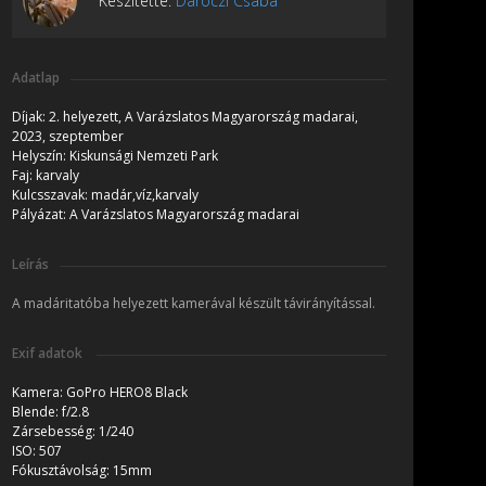
Készítette:
Daróczi Csaba
Adatlap
Díjak:
2. helyezett, A Varázslatos Magyarország madarai,
2023, szeptember
Helyszín:
Kiskunsági Nemzeti Park
Faj:
karvaly
Kulcsszavak:
madár,víz,karvaly
Pályázat:
A Varázslatos Magyarország madarai
Leírás
A madáritatóba helyezett kamerával készült távirányítással.
Exif adatok
Kamera:
GoPro HERO8 Black
Blende:
f/2.8
Zársebesség:
1/240
ISO:
507
Fókusztávolság:
15mm