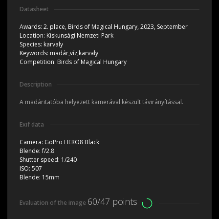
Datasheet
Awards:
2. place, Birds of Magical Hungary, 2023, September
Location:
Kiskunsági Nemzeti Park
Species:
karvaly
Keywords:
madár,víz,karvaly
Competition:
Birds of Magical Hungary
Description
A madáritatóba helyezett kamerával készült távirányítással.
Exif data
Camera:
GoPro HERO8 Black
Blende:
f/2.8
Shutter speed:
1/240
ISO:
507
Blende:
15mm
60/47 points
Evaluation of the image