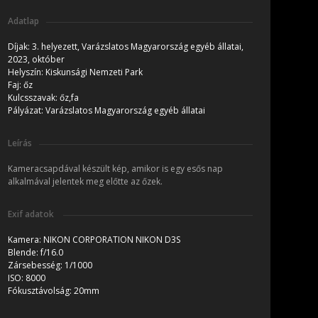
Adatlap
Díjak:
3. helyezett, Varázslatos Magyarország egyéb állatai,
2023, október
Helyszín:
Kiskunsági Nemzeti Park
Faj:
őz
Kulcsszavak:
őz,fa
Pályázat:
Varázslatos Magyarország egyéb állatai
Leírás
Kameracsapdával készült kép, amikor is egy esős nap
alkalmával jelentek meg előtte az őzek.
Exif adatok
Kamera:
NIKON CORPORATION NIKON D3S
Blende:
f/16.0
Zársebesség:
1/1000
ISO:
8000
Fókusztávolság:
20mm