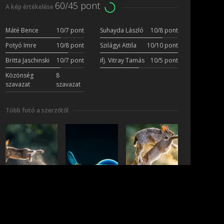
60/45 pont
A kép értékelése
Máté Bence
10/7 pont
Suhayda László
10/8 pont
Potyó Imre
10/8 pont
Szilágyi Attila
10/10 pont
Britta Jaschinski
10/7 pont
ifj. Vitray Tamás
10/5 pont
Közönség
8
szavazat
szavazat
Több fotó a szerzőtől