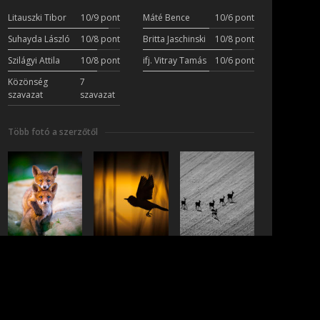
Litauszki Tibor
10/9 pont
Máté Bence
10/6 pont
Suhayda László
10/8 pont
Britta Jaschinski
10/8 pont
Szilágyi Attila
10/8 pont
ifj. Vitray Tamás
10/6 pont
Közönség
7
szavazat
szavazat
Több fotó a szerzőtől