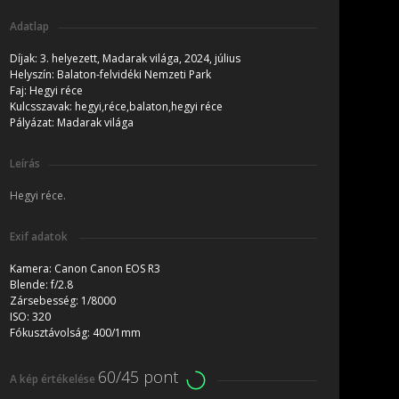
Adatlap
Díjak:
3. helyezett, Madarak világa, 2024, július
Helyszín:
Balaton-felvidéki Nemzeti Park
Faj:
Hegyi réce
Kulcsszavak:
hegyi,réce,balaton,hegyi réce
Pályázat:
Madarak világa
Leírás
Hegyi réce.
Exif adatok
Kamera:
Canon Canon EOS R3
Blende:
f/2.8
Zársebesség:
1/8000
ISO:
320
Fókusztávolság:
400/1mm
60/45 pont
A kép értékelése