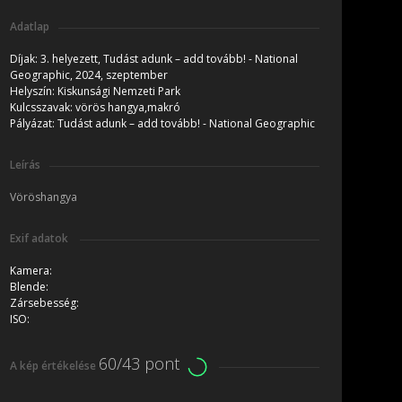
Adatlap
Díjak:
3. helyezett, Tudást adunk – add tovább! - National
Geographic, 2024, szeptember
Helyszín:
Kiskunsági Nemzeti Park
Kulcsszavak:
vörös hangya,makró
Pályázat:
Tudást adunk – add tovább! - National Geographic
Leírás
Vöröshangya
Exif adatok
Kamera:
Blende:
Zársebesség:
ISO:
60/43 pont
A kép értékelése