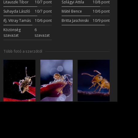
Litauszki Tibor
10/7 pont
Szilágyi Attila
10/8 pont
Suhayda László
10/7 pont
Máté Bence
10/6 pont
ifj. Vitray Tamás
10/6 pont
Britta Jaschinski
10/9 pont
Közönség
6
szavazat
szavazat
Több fotó a szerzőtől