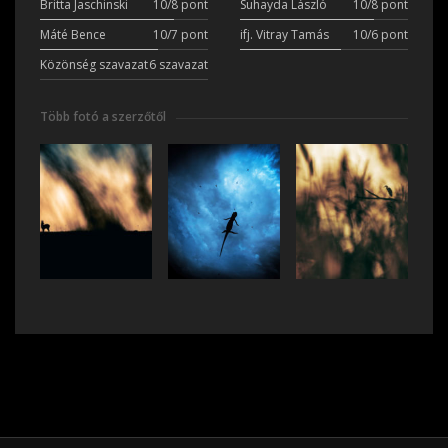
Britta Jaschinski
10/8 pont
Suhayda László
10/8 pont
Máté Bence
10/7 pont
ifj. Vitray Tamás
10/6 pont
Közönség szavazat
6 szavazat
Több fotó a szerzőtől