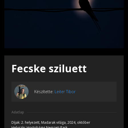
Fecske sziluett
Készítette:
Leiter Tibor
Adatlap
Díjak:
2. helyezett, Madarak világa, 2024, október
Helyszín:
Hortobágyi Nemzeti Park