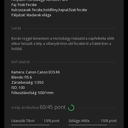
Faj:
Füsti Fecske
Kulcsszavak:
fecske,holdfény,hajnal,füsti fecske
Pályázat:
Madarak világa
Leírás
Korán reggel kimentem a Hortobágy Halastóra napfelkelte előtt
ekkor készült a kép a villanydróton ülő fecskéről a háttérben a
holdal.
Exif adatok
Kamera:
Canon Canon EOS R6
Blende:
f/5.6
Zársebesség:
1/350
ISO:
100
Fókusztávolság:
500/1mm
60/45 pont
A kép értékelése
Litauszki Tibor
10/8 pont
Szilágyi Attila
10/8 pont