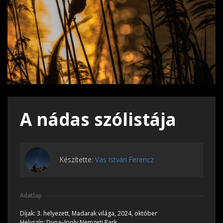
A nádas szólistája
Készítette:
Vas István Ferencz
Adatlap
Díjak:
3. helyezett, Madarak világa, 2024, október
Helyszín:
Duna–Ipoly Nemzeti Park