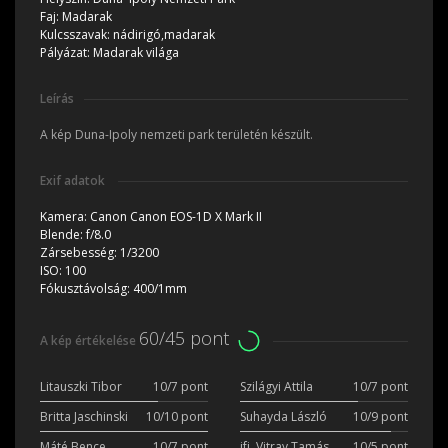
Faj:
Madarak
Kulcsszavak:
nádirigó,madarak
Pályázat:
Madarak világa
Leírás
A kép Duna-Ipoly nemzeti park területén készült.
Exif adatok
Kamera:
Canon Canon EOS-1D X Mark II
Blende:
f/8.0
Zársebesség:
1/3200
ISO:
100
Fókusztávolság:
400/1mm
60/45 pont
A kép értékelése
Litauszki Tibor
10/7 pont
Szilágyi Attila
10/7 pont
Britta Jaschinski
10/10 pont
Suhayda László
10/9 pont
Máté Bence
10/7 pont
ifj. Vitray Tamás
10/5 pont