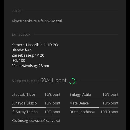
Leírás
Alpesi napkelte a felhők közzül.
Exif adatok
Kamera:
Hasselblad L1D-20c
Blende:
f/4.5
Zársebesség:
1/120
ISO:
100
Fókusztávolság:
28mm
60/41 pont
A kép értékelése
Litauszki Tibor
10/8 pont
Szilágyi Attila
10/7 pont
Suhayda László
10/7 pont
Máté Bence
10/6 pont
ifj. Vitray Tamás
10/3 pont
Britta Jaschinski
10/10 pont
Közönség szavazat
0 szavazat