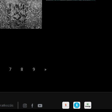
7
8
9
»
iratkozás