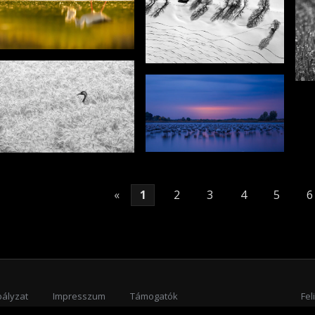
«
1
2
3
4
5
6
bályzat
Impresszum
Támogatók
Fel