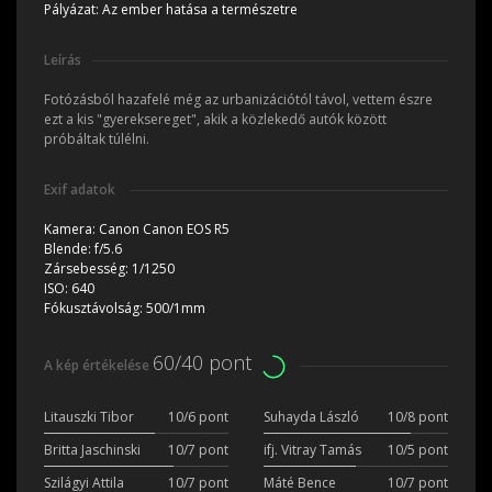
Pályázat:
Az ember hatása a természetre
Leírás
Fotózásból hazafelé még az urbanizációtól távol, vettem észre
ezt a kis "gyereksereget", akik a közlekedő autók között
próbáltak túlélni.
Exif adatok
Kamera:
Canon Canon EOS R5
Blende:
f/5.6
Zársebesség:
1/1250
ISO:
640
Fókusztávolság:
500/1mm
60/40 pont
A kép értékelése
Litauszki Tibor
10/6 pont
Suhayda László
10/8 pont
Britta Jaschinski
10/7 pont
ifj. Vitray Tamás
10/5 pont
Szilágyi Attila
10/7 pont
Máté Bence
10/7 pont