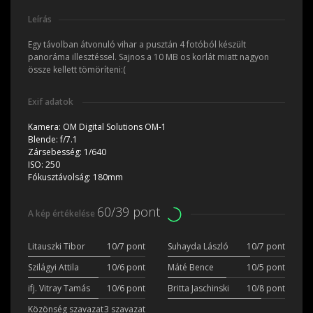
Leírás
Egy távolban átvonuló vihar a pusztán 4 fotóból készült
panoráma illesztéssel. Sajnos a 10 MB os korlát miatt nagyon
össze kellett tömöríteni:(
Exif adatok
Kamera:
OM Digital Solutions OM-1
Blende:
f/7.1
Zársebesség:
1/640
ISO:
250
Fókusztávolság:
180mm
60/39 pont
A kép értékelése
Litauszki Tibor
10/7 pont
Suhayda László
10/7 pont
Szilágyi Attila
10/6 pont
Máté Bence
10/5 pont
ifj. Vitray Tamás
10/6 pont
Britta Jaschinski
10/8 pont
Közönség szavazat
3 szavazat