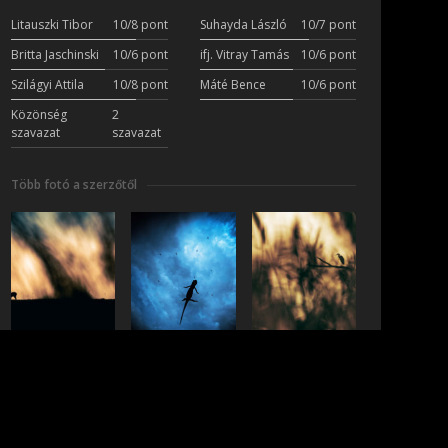
Litauszki Tibor
10/8 pont
Suhayda László
10/7 pont
Britta Jaschinski
10/6 pont
ifj. Vitray Tamás
10/6 pont
Szilágyi Attila
10/8 pont
Máté Bence
10/6 pont
Közönség
2
szavazat
szavazat
Több fotó a szerzőtől