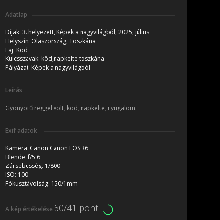
Adatlap
Díjak:
3. helyezett, Képek a nagyvilágból, 2025, július
Helyszín:
Olaszország, Toszkána
Faj:
Köd
Kulcsszavak:
köd,napkelte toszkána
Pályázat:
Képek a nagyvilágból
Leírás
Gyönyörű reggel volt, köd, napkelte, nyugalom.
Exif adatok
Kamera:
Canon Canon EOS R6
Blende:
f/5.6
Zársebesség:
1/800
ISO:
100
Fókusztávolság:
150/1mm
60/41 pont
A kép értékelése