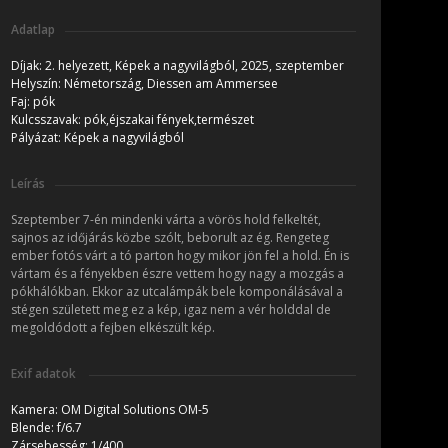
Adatlap
Díjak:
2. helyezett, Képek a nagyvilágból, 2025, szeptember
Helyszín:
Németország, Diessen am Ammersee
Faj:
pók
Kulcsszavak:
pók,éjszakai fények,természet
Pályázat:
Képek a nagyvilágból
Leírás
Szeptember 7-én mindenki várta a vörös hold felkeltét,
sajnos az időjárás közbe szólt, beborult az ég. Rengeteg
ember fotós várt a tó parton hogy mikor jön fel a hold. Én is
vártam és a fényekben észre vettem hogy nagy a mozgás a
pókhálókban. Ekkor az utcalámpák bele komponálásával a
stégen született meg ez a kép, igaz nem a vér holddal de
megoldódott a fejben elkészült kép.
Exif adatok
Kamera:
OM Digital Solutions OM-5
Blende:
f/6.7
Zársebesség:
1/400