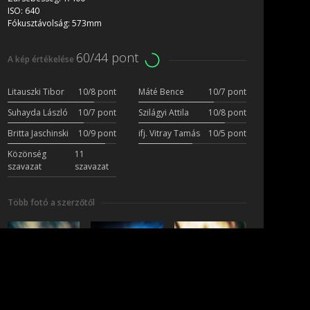
ISO:
640
Fókusztávolság:
573mm
60/44 pont
A kép értékelése
Litauszki Tibor
10/8 pont
Máté Bence
10/7 pont
Suhayda László
10/7 pont
Szilágyi Attila
10/8 pont
Britta Jaschinski
10/9 pont
ifj. Vitray Tamás
10/5 pont
Közönség
11
szavazat
szavazat
Több fotó a szerzőtől