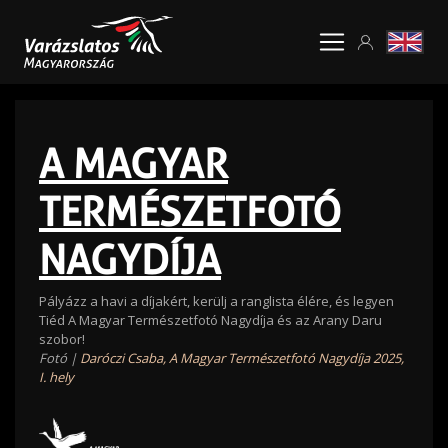
A MAGYAR
TERMÉSZETFOTÓ
NAGYDÍJA
Pályázz a havi a díjakért, kerülj a ranglista élére, és legyen
Tiéd A Magyar Természetfotó Nagydíja és az Arany Daru
szobor!
Fotó |
Daróczi Csaba, A Magyar Természetfotó Nagydíja 2025,
I. hely