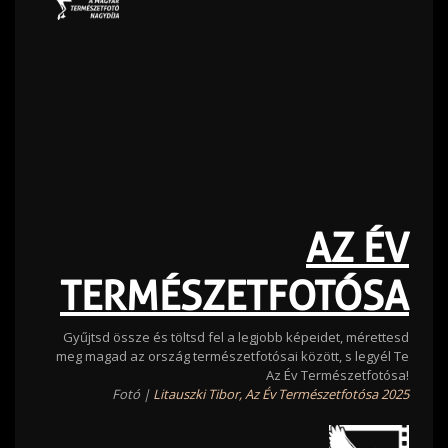
AZ ÉV
TERMÉSZETFOTÓSA
Gyűjtsd össze és töltsd fel a legjobb képeidet, mérettesd
meg magad az ország természetfotósai között, s legyél Te
Az Év Természetfotósa!
Fotó |
Litauszki Tibor, Az Év Természetfotósa 2025