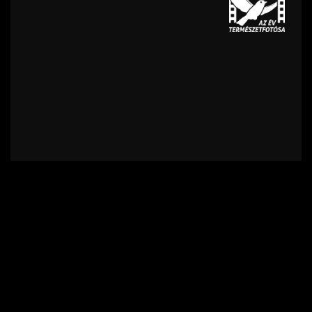
Kapcsolat
Felhasználási feltételek
Adatvédelmi szabályzat
Impresszum
Támogatók
Feliratkozás