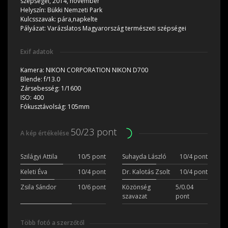
szépségei, 2014, november
Helyszín:
Bükki Nemzeti Park
Kulcsszavak:
pára,napkelte
Pályázat:
Varázslatos Magyarország természeti szépségei
Exif adatok
Kamera:
NIKON CORPORATION NIKON D700
Blende:
f/13.0
Zársebesség:
1/1600
ISO:
400
Fókusztávolság:
105mm
50/23 pont
A kép értékelése
Szilágyi Attila
10/5 pont
Suhayda László
10/4 pont
Keleti Éva
10/4 pont
Dr. Kalotás Zsolt
10/4 pont
Zsila Sándor
10/6 pont
Közönség
5/0.04
szavazat
pont
Több fotó a szerzőtől