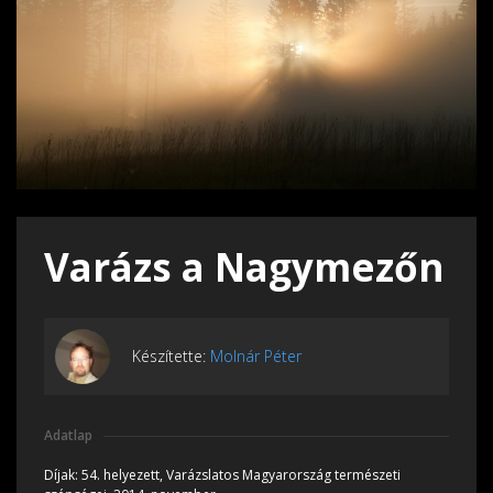
Varázs a Nagymezőn
Készítette:
Molnár Péter
Adatlap
Díjak:
54. helyezett, Varázslatos Magyarország természeti