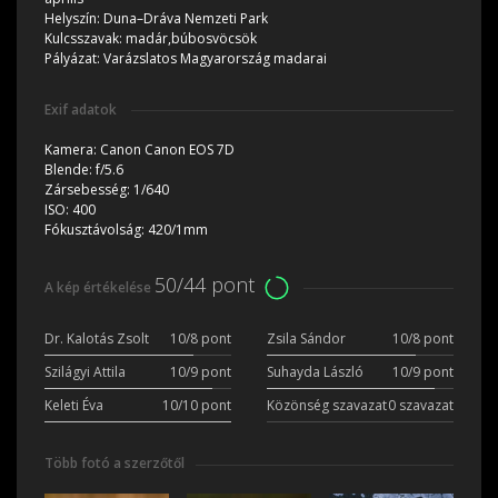
Helyszín:
Duna–Dráva Nemzeti Park
Kulcsszavak:
madár,búbosvöcsök
Pályázat:
Varázslatos Magyarország madarai
Exif adatok
Kamera:
Canon Canon EOS 7D
Blende:
f/5.6
Zársebesség:
1/640
ISO:
400
Fókusztávolság:
420/1mm
50/44 pont
A kép értékelése
Dr. Kalotás Zsolt
10/8 pont
Zsila Sándor
10/8 pont
Szilágyi Attila
10/9 pont
Suhayda László
10/9 pont
Keleti Éva
10/10 pont
Közönség szavazat
0 szavazat
Több fotó a szerzőtől