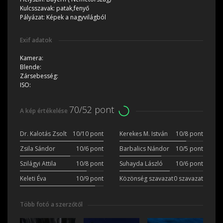
Kulcsszavak:
patak,fenyő
Pályázat:
Képek a nagyvilágból
Exif adatok
Kamera:
Blende:
Zársebesség:
ISO:
70/52 pont
A kép értékelése
Dr. Kalotás Zsolt
10/10 pont
Kerekes M. István
10/8 pont
Zsila Sándor
10/6 pont
Barbalics Nándor
10/5 pont
Szilágyi Attila
10/8 pont
Suhayda László
10/6 pont
Keleti Éva
10/9 pont
Közönség szavazat
0 szavazat
Több fotó a szerzőtől