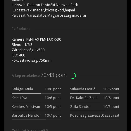
Helyszín:
Balaton-felvidéki Nemzeti Park
Kulcsszavak:
madár,kócsag,köd,hajnal
Pályázat:
Varázslatos Magyarország madarai
Exif adatok
Kamera:
PENTAX PENTAX K-30
Blende:
f/6.3
Zársebesség:
1/500
ISO:
400
Fókusztávolság:
750mm
70/43 pont
A kép értékelése
Szilágyi Attila
10/6 pont
Suhayda László
10/6 pont
Keleti Éva
10/6 pont
Dr. Kalotás Zsolt
10/6 pont
Kerekes M. István
10/5 pont
Zsila Sándor
10/7 pont
Barbalics Nándor
10/7 pont
Közönség szavazat
0 szavazat
Több fotó a szerzőtől