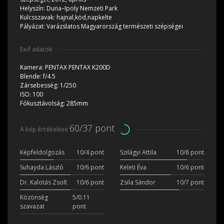
Helyszín:
Duna–Ipoly Nemzeti Park
Kulcsszavak:
hajnal,köd,napkelte
Pályázat:
Varázslatos Magyarország természeti szépségei
Exif adatok
Kamera:
PENTAX PENTAX K200D
Blende:
f/4.5
Zársebesség:
1/250
ISO:
100
Fókusztávolság:
285mm
60/37 pont
A kép értékelése
Képfeldolgozás
10/4 pont
Szilágyi Attila
10/8 pont
Suhayda László
10/6 pont
Keleti Éva
10/6 pont
Dr. Kalotás Zsolt
10/6 pont
Zsila Sándor
10/7 pont
Közönség
5/0.11
szavazat
pont