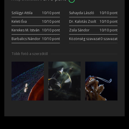
Szilágyi Attila
10/10 pont
Suhayda László
10/10 pont
Keleti Éva
10/10 pont
Dr. Kalotás Zsolt
10/10 pont
Kerekes M. István
10/10 pont
Zsila Sándor
10/10 pont
Barbalics Nándor
10/10 pont
Közönség szavazat
0 szavazat
Több fotó a szerzőtől