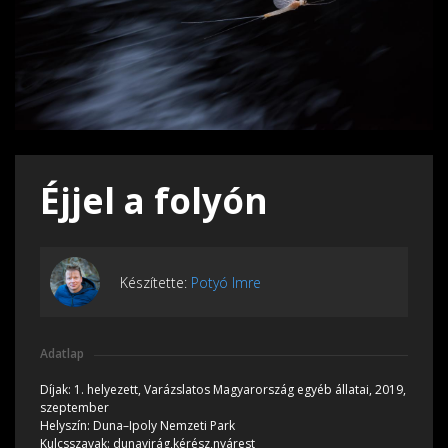
Éjjel a folyón
Készítette:
Potyó Imre
Adatlap
Díjak:
1. helyezett, Varázslatos Magyarország egyéb állatai, 2019,
szeptember
Helyszín:
Duna–Ipoly Nemzeti Park
Kulcsszavak:
dunavirág,kérész,nyárest