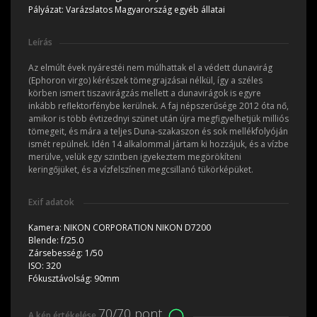
Pályázat:
Varázslatos Magyarország egyéb állatai
Leírás
Az elmúlt évek nyárestéi nem múlhattak el a védett dunavirág
(Ephoron virgo) kérészek tömegrajzásai nélkül, így a széles
körben ismert tiszavirágzás mellett a dunavirágok is egyre
inkább reflektorfénybe kerülnek. A faj népszerűsége 2012 óta nő,
amikor is több évtizednyi szünet után újra megfigyelhetjük milliós
tömegeit, és mára a teljes Duna-szakaszon és sok mellékfolyóján
ismét repülnek. Idén 14 alkalommal jártam ki hozzájuk, és a vízbe
merülve, velük egy szintben igyekeztem megörökíteni
keringőjüket, és a vízfelszínen megcsillanó tükörképüket.
Exif adatok
Kamera:
NIKON CORPORATION NIKON D7200
Blende:
f/25.0
Zársebesség:
1/50
ISO:
320
Fókusztávolság:
90mm
70/70 pont
A kép értékelése