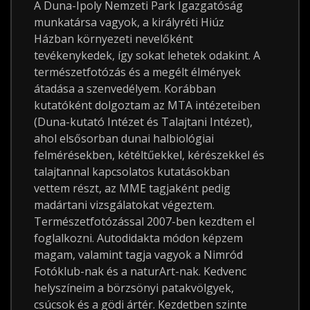
A Duna-Ipoly Nemzeti Park Igazgatóság
munkatársa vagyok, a királyréti Hiúz
Házban környezeti nevelőként
tevékenykedek, így sokat lehetek odakint. A
természetfotózás és a megélt élmények
átadása a szenvedélyem. Korábban
kutatóként dolgoztam az MTA intézeteiben
(Duna-kutató Intézet és Talajtani Intézet),
ahol elsősorban dunai halbiológiai
felmérésekben, kétéltűekkel, kérészekkel és
talajtannal kapcsolatos kutatásokban
vettem részt, az MME tagjaként pedig
madártani vizsgálatokat végeztem.
Természetfotózással 2007-ben kezdtem el
foglalkozni. Autodidakta módon képzem
magam, valamint tagja vagyok a Nimród
Fotóklub-nak és a naturArt-nak. Kedvenc
helyszíneim a börzsönyi patakvölgyek,
csúcsok és a gödi ártér. Kezdetben szinte