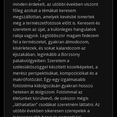
minden érdekelt, az utóbbi években viszont
főleg azokat a témákat keresem
megszállottan, amelyek kevésbé ismertek
még a természetfotósok előtt is. Keresem és
szeretem az újat, a különleges hangulatok
rabja vagyok. Legtöbbször magam fedezem
fel a természetet, gyakran álmodozom,
kísérletezek, és sokat kalandozom az
éjszakában, leginkább a Börzsöny
patakvölgyeiben. Szeretem a
széleslátószöggel készített közelképeket, a
merész perspektívákat, kompozíciókat és a
makrófotózást. Egy-egy izgalmasabb
fotóstéma kidolgozásán gyakran hosszú
heteken át dolgozom. Fotóimmal az
életünket körülvevő, de sokszor mégis
„láthatatlan” csodákat szeretném láttatni. Az
utóbbi években sikeresen szerepelek a