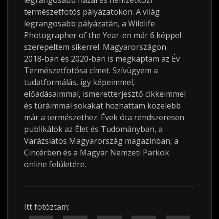
legrangosabb hazai és nemzetközi
természetfotós pályázatokon. A világ
legrangosabb pályázatán, a Wildlife
Photographer of the Year-en már 6 képpel
szerepeltem sikerrel. Magyarországon
2018-ban és 2020-ban is megkaptam az Év
Természetfotósa címet. Szívügyem a
tudatformálás, így képeimmel,
előadásaimmal, ismeretterjesztő cikkeimmel
és túráimmal sokakat hozhattam közelebb
már a természethez. Évek óta rendszeresen
publikálok az Élet és Tudományban, a
Varázslatos Magyarország magazinban, a
Cincérben és a Magyar Nemzeti Parkok
online felületére.
Itt fotóztam: