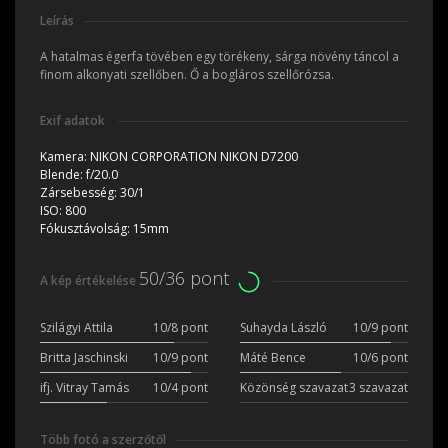
Leírás
A hatalmas égerfa tövében egy törékeny, sárga növény táncol a
finom alkonyati szellőben. Ő a bogláros szellőrózsa.
Exif adatok
Kamera:
NIKON CORPORATION NIKON D7200
Blende:
f/20.0
Zársebesség:
30/1
ISO:
800
Fókusztávolság:
15mm
50/36 pont
A kép értékelése
Szilágyi Attila
10/8 pont
Suhayda László
10/9 pont
Britta Jaschinski
10/9 pont
Máté Bence
10/6 pont
ifj. Vitray Tamás
10/4 pont
Közönség szavazat
3 szavazat
Több fotó a szerzőtől