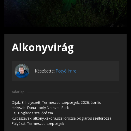
Alkonyvirág
Készítette:
Potyó Imre
Adatlap
Díjak:
3. helyezett, Természeti szépségek, 2026, április
Helyszín:
Duna–Ipoly Nemzeti Park
Faj:
Bogláros szellőrózsa
Kulcsszavak:
alkony,kékóra,szellőrózsa,bogláros szellőrózsa
Pályázat:
Természeti szépségek