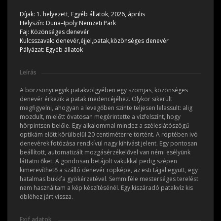
Díjak:
1. helyezett, Egyéb állatok, 2026, április
Helyszín:
Duna–Ipoly Nemzeti Park
Faj:
Közönséges denevér
Kulcsszavak:
denevér,éjjel,patak,közönséges denevér
Pályázat:
Egyéb állatok
Leírás
A börzsönyi egyik patakvölgyében egy szomjas, közönséges
denevér érkezik a patak medencéjéhez. Olykor sikerült
megfigyelni, ahogyan a levegőben szinte teljesen lelassult: alig
mozdult, mielőtt óvatosan megérintette a vízfelszínt, hogy
hörpintsen belőle. Egy alkalommal mindez a széleslátószögű
optikám előtt körülbelül 20 centiméterre történt. A röptében ivó
denevérek fotózása rendkívül nagy kihívást jelent. Egy pontosan
beállított, automatizált mozgásérzékelővel van némi esélyünk
láttatni őket. A gondosan betájolt vakukkal pedig szépen
kimerevíthető a szálló denevér röpképe, az esti tájjal együtt, egy
hatalmas bükkfa gyökérzetével. Semmiféle mesterséges terelést
nem használtam a kép készítésénél. Egy kiszáradó patakvíz kis
öbléhez járt vissza.
Exif adatok