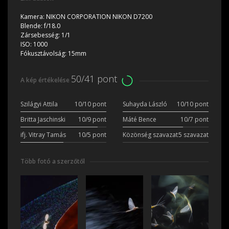
Kamera:
NIKON CORPORATION NIKON D7200
Blende:
f/18.0
Zársebesség:
1/1
ISO:
1000
Fókusztávolság:
15mm
50/41 pont
A kép értékelése
Szilágyi Attila
10/10 pont
Suhayda László
10/10 pont
Britta Jaschinski
10/9 pont
Máté Bence
10/7 pont
ifj. Vitray Tamás
10/5 pont
Közönség szavazat
5 szavazat
Több fotó a szerzőtől