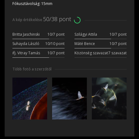
Fókusztávolság:
15mm
50/38 pont
A kép értékelése
Britta Jaschinski
10/7 pont
Szilágyi Attila
10/7 pont
Suhayda László
10/10 pont
Máté Bence
10/7 pont
ifj. Vitray Tamás
10/7 pont
Közönség szavazat
7 szavazat
Több fotó a szerzőtől