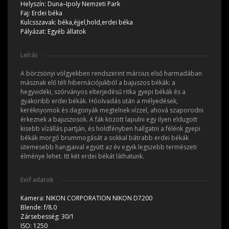
Helyszín:
Duna–Ipoly Nemzeti Park
Faj:
Erdei béka
Kulcsszavak:
béka,éjjel,hold,erdei béka
Pályázat:
Egyéb állatok
Leírás
A börzsönyi völgyekben rendszerint március első harmadában
másznak elő téli hibernációjukból a bajuszos békák: a
hegyvidéki, szórványos elterjedésű ritka gyepi békák és a
gyakoribb erdei békák. Hóolvadás után a mélyedések,
keréknyomok és dagonyák megtelnek vízzel, ahová szaporodni
érkeznek a bajuszosok. A fák között lapulni egy ilyen eldugott
kisebb vízállás partján, és holdfényben hallgatni a félénk gyepi
békák morgó brummogását a sokkal bátrabb erdei békák
ütemesebb hangjaival együtt az év egyik legszebb természeti
élménye lehet. Itt két erdei békát láthatunk.
Exif adatok
Kamera:
NIKON CORPORATION NIKON D7200
Blende:
f/8.0
Zársebesség:
30/1
ISO:
1250