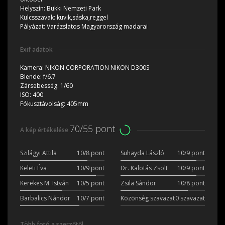
Helyszín:
Bükki Nemzeti Park
Kulcsszavak:
kuvik,sáska,reggel
Pályázat:
Varázslatos Magyarország madarai
Exif adatok
Kamera:
NIKON CORPORATION NIKON D300S
Blende:
f/6.7
Zársebesség:
1/60
ISO:
400
Fókusztávolság:
405mm
70/55 pont
A kép értékelése
Szilágyi Attila
10/8 pont
Suhayda László
10/9 pont
Keleti Éva
10/9 pont
Dr. Kalotás Zsolt
10/9 pont
Kerekes M. István
10/5 pont
Zsila Sándor
10/8 pont
Barbalics Nándor
10/7 pont
Közönség szavazat
0 szavazat
Több fotó a szerzőtől