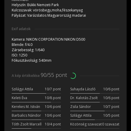
Helyszín:
Bükki Nemzeti Park
Kulcsszavak:
vörösbegy,moha,fészekanyag
Pályázat:
Varázslatos Magyarország madarai
Exif adatok
Kamera:
NIKON CORPORATION NIKON D500
Blende:
f/4.0
Zársebesség:
1/640
ISO:
1250
Fókusztávolság:
540mm
90/55 pont
A kép értékelése
Szilágyi Attila
10/7 pont
Suhayda László
10/6 pont
Keleti Éva
10/8 pont
Dr. Kalotás Zsolt
10/6 pont
Kerekes M. István
10/6 pont
Zsila Sándor
10/7 pont
Barbalics Nándor
10/6 pont
Szilágyi Attila
10/5 pont
Tóth Zsolt Marcell
10/4 pont
Közönség szavazat
0 szavazat