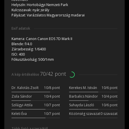
Helyszín:
Hortobágyi Nemzeti Park
Kulcsszavak:
nyár,sirály
Pályázat:
Varázslatos Magyarország madarai
Exif adatok
Kamera:
Canon Canon EOS 7D Mark II
Blende:
f/4.0
Zársebesség:
1/6400
ISO:
400
Fókusztávolság:
500/1mm
70/42 pont
A kép értékelése
Dr. Kalotás Zsolt
10/8 pont
Kerekes M. István
10/6 pont
Zsila Sándor
10/4 pont
Barbalics Nándor
10/4 pont
Szilágyi Attila
10/7 pont
Suhayda László
10/6 pont
Keleti Éva
10/7 pont
Közönség szavazat
0 szavazat
Több fotó a szerzőtől