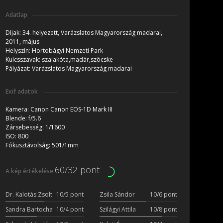
Adatlap
Díjak:
34. helyezett, Varázslatos Magyarország madarai,
2011, május
Helyszín:
Hortobágyi Nemzeti Park
Kulcsszavak:
szalakóta,madár,szöcske
Pályázat:
Varázslatos Magyarország madarai
Exif adatok
Kamera:
Canon Canon EOS-1D Mark III
Blende:
f/5.6
Zársebesség:
1/1600
ISO:
800
Fókusztávolság:
501/1mm
60/32 pont
A kép értékelése
Dr. Kalotás Zsolt
10/5 pont
Zsila Sándor
10/6 pont
Sandra Bartocha
10/4 pont
Szilágyi Attila
10/8 pont