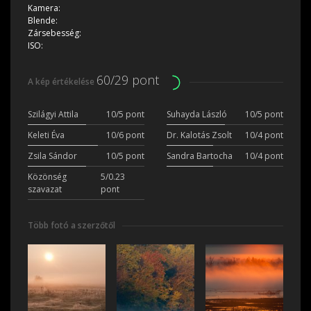
Kamera:
Blende:
Zársebesség:
ISO:
60/29 pont
A kép értékelése
Szilágyi Attila
10/5 pont
Suhayda László
10/5 pont
Keleti Éva
10/6 pont
Dr. Kalotás Zsolt
10/4 pont
Zsila Sándor
10/5 pont
Sandra Bartocha
10/4 pont
Közönség
5/0.23
szavazat
pont
Több fotó a szerzőtől