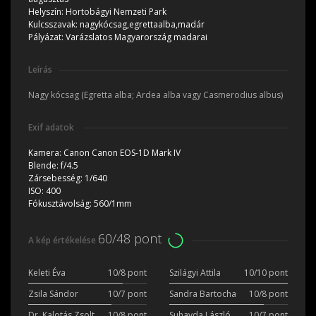
Helyszín:
Hortobágyi Nemzeti Park
Kulcsszavak:
nagykócsag,egrettaalba,madár
Pályázat:
Varázslatos Magyarország madarai
Leírás
Nagy kócsag (Egretta alba; Ardea alba vagy Casmerodius albus)
Exif adatok
Kamera:
Canon Canon EOS-1D Mark IV
Blende:
f/4.5
Zársebesség:
1/640
ISO:
400
Fókusztávolság:
560/1mm
60/48 pont
A kép értékelése
Keleti Éva
10/8 pont
Szilágyi Attila
10/10 pont
Zsila Sándor
10/7 pont
Sandra Bartocha
10/8 pont
Dr. Kalotás Zsolt
10/8 pont
Suhayda László
10/7 pont