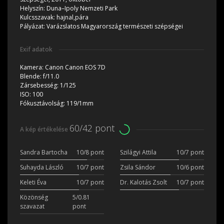
Helyszín:
Duna–Ipoly Nemzeti Park
Kulcsszavak:
hajnal,pára
Pályázat:
Varázslatos Magyarország természeti szépségei
Exif adatok
Kamera:
Canon Canon EOS 7D
Blende:
f/11.0
Zársebesség:
1/125
ISO:
100
Fókusztávolság:
119/1mm
60/42 pont
A kép értékelése
Sandra Bartocha
10/8 pont
Szilágyi Attila
10/7 pont
Suhayda László
10/7 pont
Zsila Sándor
10/6 pont
Keleti Éva
10/7 pont
Dr. Kalotás Zsolt
10/7 pont
Közönség
5/0.81
szavazat
pont